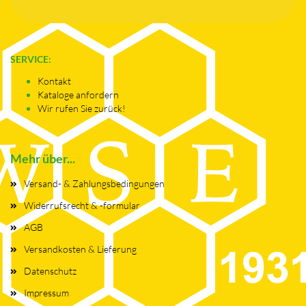
SERVICE:
Kontakt
Kataloge anfordern
Wir rufen Sie zurück!
Mehr über...
Versand- & Zahlungsbedingungen
Widerrufsrecht & -formular
AGB
Versandkosten & Lieferung
Datenschutz
Impressum