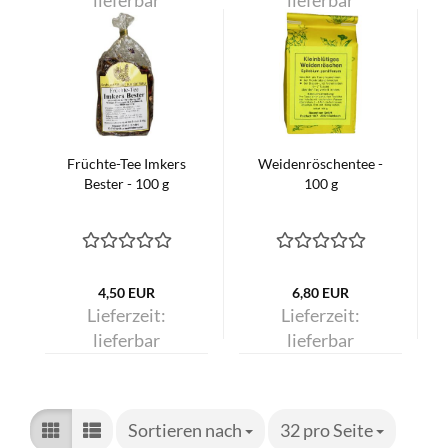
Früchte-Tee Imkers
Weidenröschentee -
Bester - 100 g
100 g
4,50 EUR
6,80 EUR
Lieferzeit:
Lieferzeit:
lieferbar
lieferbar
Sortieren nach
Sortieren nach
32 pro Seite
pro Seite