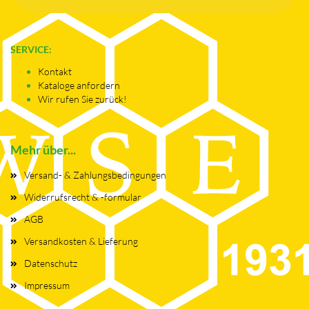
SERVICE:
Kontakt
Kataloge anfordern
Wir rufen Sie zurück!
Mehr über...
Versand- & Zahlungsbedingungen
Widerrufsrecht & -formular
AGB
Versandkosten & Lieferung
Datenschutz
Impressum