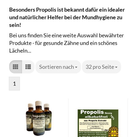
Besonders Propolis ist bekannt dafür ein idealer
und natürlicher Helfer bei der Mundhygiene zu
sein!
Bei uns finden Sie eine weite Auswahl bewährter
Produkte - für gesunde Zähne und ein schönes
Lächeln...
Sortieren nach
Sortieren nach
32 pro Seite
pro Seite
1