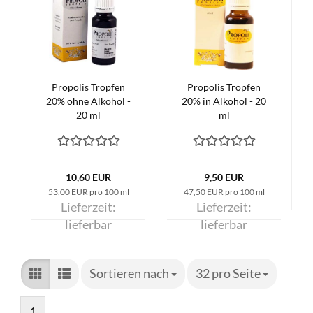
Propolis Tropfen
Propolis Tropfen
20% ohne Alkohol -
20% in Alkohol - 20
20 ml
ml
10,60 EUR
9,50 EUR
53,00 EUR pro 100 ml
47,50 EUR pro 100 ml
Lieferzeit:
Lieferzeit:
lieferbar
lieferbar
Sortieren nach
Sortieren nach
32 pro Seite
pro Seite
1