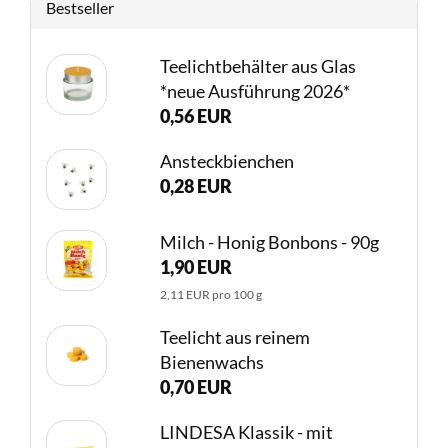
Bestseller
Teelichtbehälter aus Glas
*neue Ausführung 2026*
0,56 EUR
Ansteckbienchen
0,28 EUR
Milch - Honig Bonbons - 90g
1,90 EUR
2,11 EUR pro 100 g
Teelicht aus reinem
Bienenwachs
0,70 EUR
LINDESA Klassik - mit