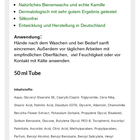
Natürliches Bienenwachs und echte Kamille
Dermatologisch mit sehr gutem Ergebnis getestet
Silikonfrei
Entwicklung und Herstellung in Deutschland
:
Anwendung
Hände nach dem Waschen und bei Bedarf sanft
eincremen. Außerdem vor täglichen Arbeiten mit
empfindlichen Oberflächen, viel Feuchtigkeit oder vor
Kontakt mit Kälte anwenden.
​50 ml Tube
Inhaltstoffe:
Aqua, Glyceryl Stearate SE, Caprylic/Capric Triglyceride, Cera Alba,
Stearic Acid, Palmitic Acid, Disodium EDTA, Glycerin, Allantoin, Chamomilla
Recutita Flower Extract, Potassium Sorbate, Propylene Glycol, Bisabolol,
Sodium Benzoate, Glucose, Butylene Glycol, PEG-8, Tocopherol, Ascorbyl
Palmitate, Ascorbic Acid, Citric Acid, Methylparaben, Propylparaben,
Parfum, Benzyl Alcohol, Benzyl Benzoate, Benzyl Salicylate, Hexyl