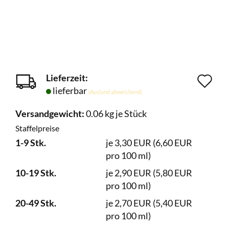
Lieferzeit:
Au
lieferbar
(Ausland abweichend)
de
Versandgewicht:
0.06
kg je Stück
Me
Staffelpreise
1-9 Stk.
je 3,30 EUR (6,60 EUR
pro 100 ml)
10-19 Stk.
je 2,90 EUR (5,80 EUR
pro 100 ml)
20-49 Stk.
je 2,70 EUR (5,40 EUR
pro 100 ml)