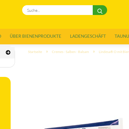
Suche...
D
ÜBER BIENENPRODUKTE
LADENGESCHÄFT
TAUNUS
»
»
Startseite
Cremes - Salben - Balsam
Lindesa® O mit Bie