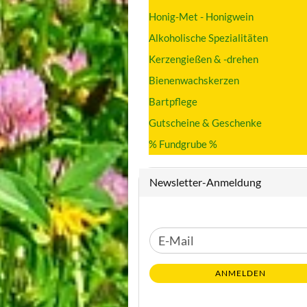
Honig-Met - Honigwein
Alkoholische Spezialitäten
Kerzengießen & -drehen
Bienenwachskerzen
Bartpflege
Gutscheine & Geschenke
% Fundgrube %
Newsletter-Anmeldung
WEITER
E-
ZUR
Mail
NEWSLETTER-
ANMELDEN
ANMELDUNG