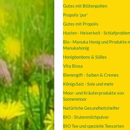
Gutes mit Blütenpollen
Propolis 'pur'
Gutes mit Propolis
Husten - Heiserkeit - Schlafproble
Bio - Manuka Honig und Produkte m
Manukahonig
Honigbonbons & Süßes
Vita Biosa
Bienengift - Salben & Cremes
KönigsSalz - Sole und mehr
Moor- und Kräuterprodukte von
Sonnenmoor
Natürliche Gesundheitshelfer
BIO - Stutenmilchpulver
BIO Tee und spezielle Teesorten