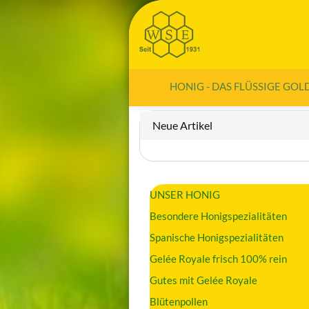
HONIG - DAS FLÜSSIGE GOL
Neue Artikel
UNSER HONIG
Besondere Honigspezialitäten
Spanische Honigspezialitäten
Gelée Royale frisch 100% rein
Gutes mit Gelée Royale
Blütenpollen