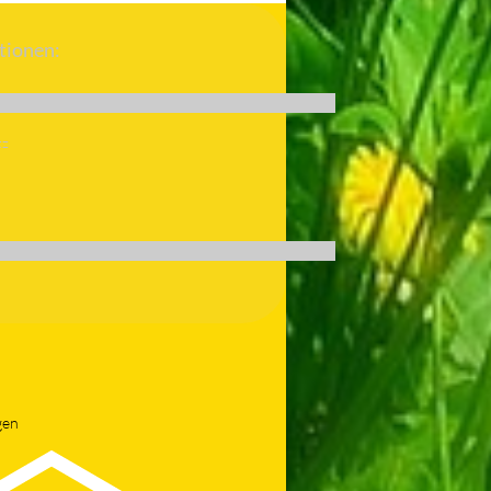
tionen:
tz
gen