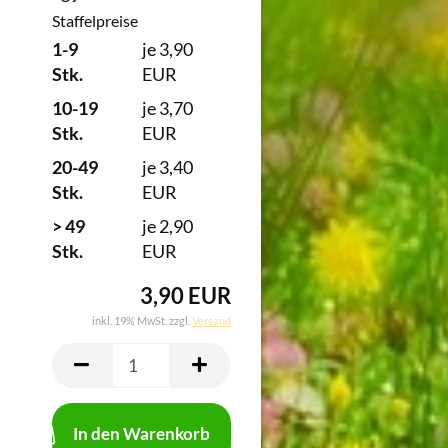
Staffelpreise
1-9
je 3,90
Stk.
EUR
10-19
je 3,70
Stk.
EUR
20-49
je 3,40
Stk.
EUR
> 49
je 2,90
Stk.
EUR
3,90 EUR
inkl. 19% MwSt. zzgl.
Versand
In den Warenkorb