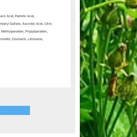
aric Acid, Palmitic Acid,
earyl Sulfate, Ascorbic Acid, Citric
e, Methylparaben, Propylparaben,
ronellol, Coumarin, Limonene,
t