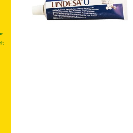
me
it