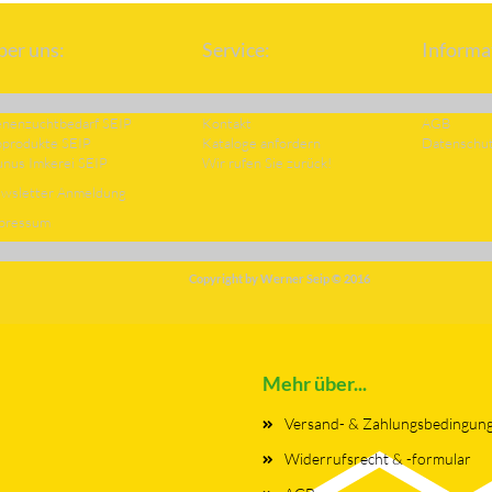
ber uns:
Service:
Informa
enenzuchtbedarf SEIP
Kontakt
AGB
oprodukte SEIP
Kataloge anfordern
Datenschu
unus Imkerei SEIP
Wir rufen Sie zurück!
wsletter Anmeldung
pressum
Copyright by
Werner Seip
© 2016
Mehr über...
Versand- & Zahlungsbedingun
Widerrufsrecht & -formular