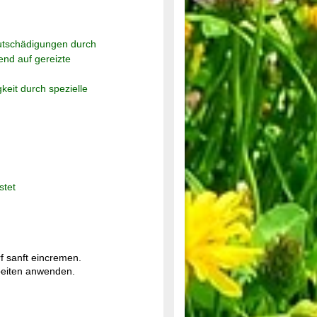
autschädigungen durch
end auf gereizte
keit durch spezielle
stet
 sanft eincremen.
beiten anwenden.