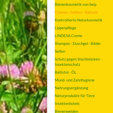
Bienenkosmetik von Seip
Cremes - Salben - Balsam
Kontrollierte Naturkosmetik
Lippenpflege
LINDESA Creme
Shampoo - Duschgel - Bäder
Seifen
Schutz gegen Stechmücken -
Insektenschutz
Ballistol - ÖL
Mund- und Zahnhygiene
Nahrungsergänzung
Naturprodukte für Tiere
Insektenhotels
Bienenweiden