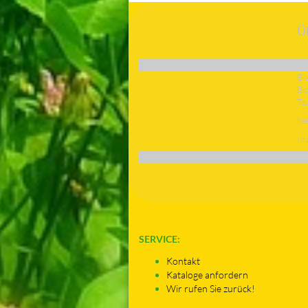
Ü
Bi
Bi
Ta
Ne
Im
SERVICE:
Kontakt
Kataloge anfordern
Wir rufen Sie zurück!