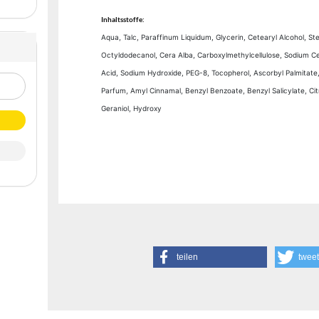
Inhaltsstoffe:
Aqua, Talc, Paraffinum Liquidum, Glycerin, Cetearyl Alcohol, Ste
Octyldodecanol, Cera Alba, Carboxylmethylcellulose, Sodium Cet
Acid, Sodium Hydroxide, PEG-8, Tocopherol, Ascorbyl Palmitat
Parfum, Amyl Cinnamal, Benzyl Benzoate, Benzyl Salicylate, Cit
Geraniol, Hydroxy
teilen
twee