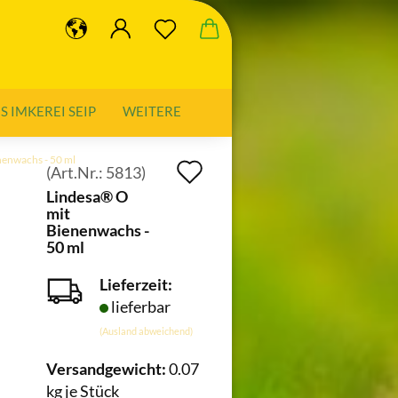
 IMKEREI SEIP
WEITERE
nenwachs - 50 ml
Auf
(Art.Nr.:
5813
)
Lindesa® O
den
mit
Merkzettel
Bienenwachs -
50 ml
Lieferzeit:
lieferbar
(Ausland abweichend)
Versandgewicht:
0.07
kg je Stück