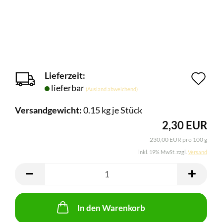
Lieferzeit:
Au
lieferbar
(Ausland abweichend)
de
Versandgewicht:
0.15
kg je Stück
Me
2,30 EUR
230,00 EUR pro 100 g
inkl. 19% MwSt. zzgl.
Versand
In den Warenkorb