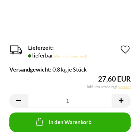
Lieferzeit:
Au
lieferbar
(Ausland abweichend)
de
Versandgewicht:
0.8
kg je Stück
Me
27,60 EUR
inkl. 19% MwSt. zzgl.
Versand
In den Warenkorb