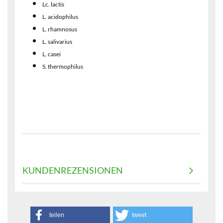
Lc. lactis
L. acidophilus
L. rhamnosus
L. salivarius
L. casei
S. thermophilus
KUNDENREZENSIONEN
teilen
tweet