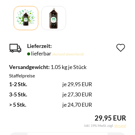
Lieferzeit:
Au
lieferbar
(Ausland abweichend)
de
Versandgewicht:
1.05
kg je Stück
Me
Staffelpreise
1-2 Stk.
je 29,95 EUR
3-5 Stk.
je 27,30 EUR
> 5 Stk.
je 24,70 EUR
29,95 EUR
inkl. 19% MwSt. zzgl.
Versand