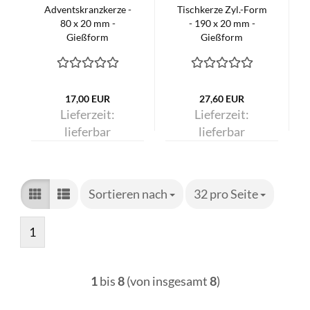
Adventskranzkerze -
Tischkerze Zyl.-Form
80 x 20 mm -
- 190 x 20 mm -
Gießform
Gießform
17,00 EUR
27,60 EUR
Lieferzeit:
Lieferzeit:
lieferbar
lieferbar
Sortieren nach
Sortieren nach
32 pro Seite
pro Seite
1
1
bis
8
(von insgesamt
8
)