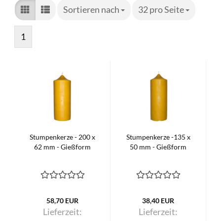
Sortieren nach
Sortieren nach
32 pro Seite
pro Seite
1
Stumpenkerze - 200 x
Stumpenkerze -135 x
62 mm - Gießform
50 mm - Gießform
58,70 EUR
38,40 EUR
Lieferzeit:
Lieferzeit: